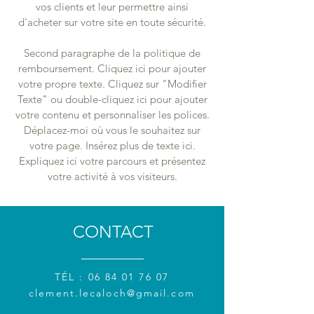
vos clients et leur permettre ainsi
d'acheter sur votre site en toute sécurité.
Second paragraphe de la politique de
remboursement. Cliquez ici pour ajouter
votre propre texte. Cliquez sur "Modifier
Texte" ou double-cliquez ici pour ajouter
votre contenu et personnaliser les polices.
Déplacez-moi où vous le souhaitez sur
votre page. Insérez plus de texte ici.
Expliquez ici votre parcours et présentez
votre activité à vos visiteurs.
CONTACT
TÉL :
06 84 01 76 07
clement.lecaloch@gmail.com